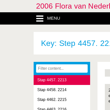
2006 Flora van Neder
Stap 4444. Equisetaceae -
Paardenstaartenfamilie
MENU
Stap 4445. 2207
Stap 4446. 2208
Stap 4447. 2209
Key: Step 4457. 2
Stap 4448. 2210
Stap 4449. 2211
Stap 4452. 2212
Stap 4457. 2213
Stap 4458. 2214
Stap 4462. 2215
Stap 4463. 2216