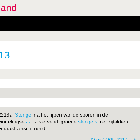
land
213
2213a.
Stengel
na het rijpen van de sporen in de
eindelingse
aar
afstervend; groene
stengels
met zijtakken
ernaast verschijnend.