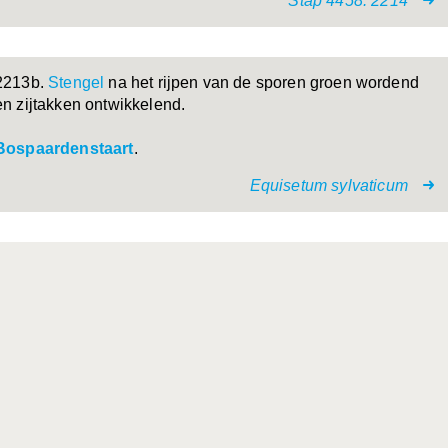
Stap 4458. 2214
2213b.
Stengel
na het rijpen van de sporen groen wordend
en zijtakken ontwikkelend.
Bospaardenstaart
.
Equisetum sylvaticum