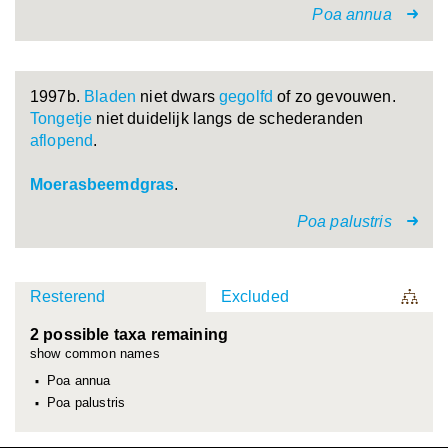
Poa annua
1997b.
Bladen
niet dwars
gegolfd
of zo gevouwen.
Tongetje
niet duidelijk langs de schederanden
aflopend
.
Moerasbeemdgras
.
Poa palustris
Resterend
Excluded
2 possible taxa remaining
show common names
Poa annua
Poa palustris